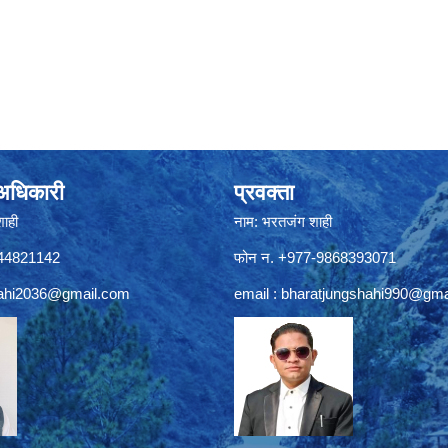
े अधिकारी
प्रवक्ता
शाही
नाम: भरतजंग शाही
844821142
फोन न. +977-9868393071
ahi2036@gmail.com
email :
bharatjungshahi990@gma