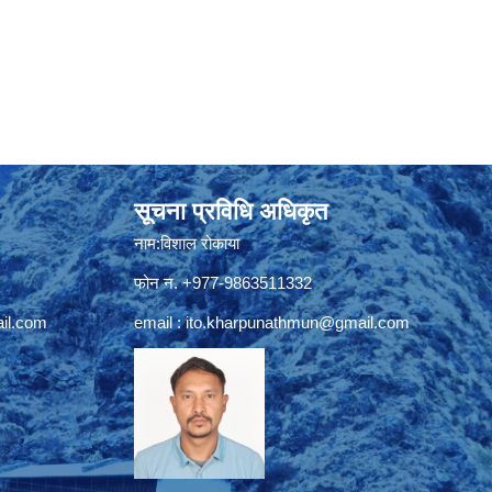
सूचना प्रविधि अधिकृत
नाम:विशाल रोकाया
फोन न. +977-9863511332
il.com
email :
ito.kharpunathmun@gmail.com