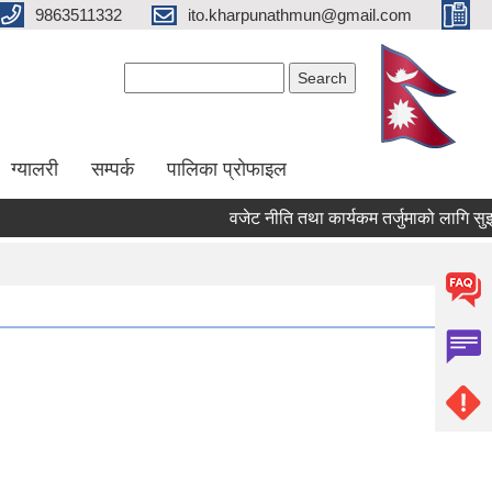
9863511332
ito.kharpunathmun@gmail.com
Search form
Search
ग्यालरी
सम्पर्क
पालिका प्राेफाइल
वजेट नीति तथा कार्यकम तर्जुमाको लागि सुझाव प