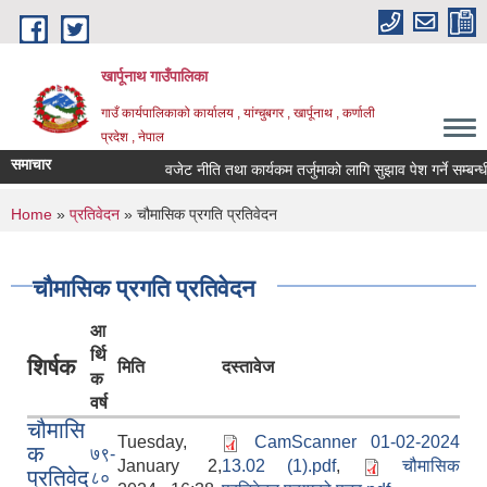
Skip to main content
खार्पूनाथ गाउँपालिका
गाउँ कार्यपालिकाको कार्यालय , यांग्चुबगर , खार्पूनाथ , कर्णाली
प्रदेश , नेपाल
समाचार
वजेट नीति तथा कार्यकम तर्जुमाको लागि सुझाव पेश गर्ने सम्बन्धी स
You are here
Home
»
प्रतिवेदन
» चौमासिक प्रगति प्रतिवेदन
चौमासिक प्रगति प्रतिवेदन
आ
र्थि
शिर्षक
मिति
दस्तावेज
क
वर्ष
चौमासि
Tuesday,
CamScanner 01-02-2024
क
७९-
January 2,
13.02 (1).pdf
,
चौमासिक
प्रतिवेद
८०