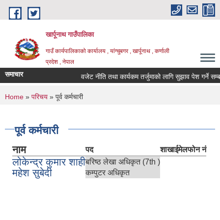
Skip to main content
खार्पूनाथ गाउँपालिका
गाउँ कार्यपालिकाको कार्यालय , यांग्चुबगर , खार्पूनाथ , कर्णाली
प्रदेश , नेपाल
समाचार
वजेट नीति तथा कार्यकम तर्जुमाको लागि सुझाव पेश गर्ने सम्बन्
You are here
Home
»
परिचय
» पूर्व कर्मचारी
पूर्व कर्मचारी
नाम
पद
शाखा
ईमेल
फोन नं
लोकेन्द्र कुमार शाही
बरिष्ठ लेखा अधिकृत (7th )
महेश सुबेदी
कम्पुटर अधिकृत